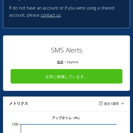
If do not have an account or if you were using a shared
account, please
contact us
.
SMS Alerts
概要
Skyline
正常に稼働しています。
メトリクス
過去1週間
アップタイム（%）
100